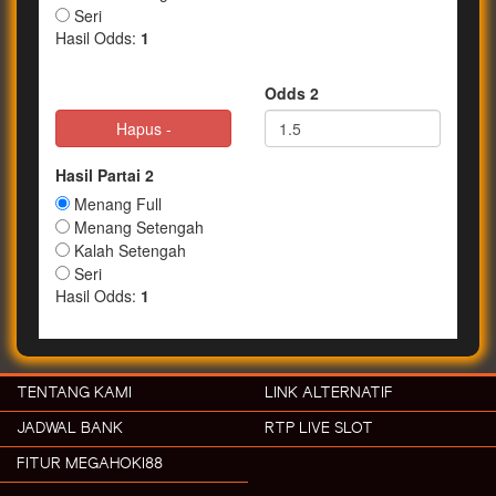
TENTANG KAMI
LINK ALTERNATIF
JADWAL BANK
RTP LIVE SLOT
FITUR MEGAHOKI88