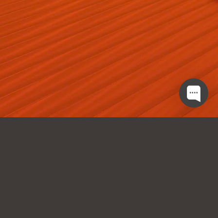
SLOT
FITUR MEGAHOKI88