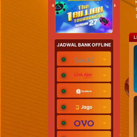
L
JADWAL BANK OFFLINE