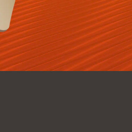
 ALTERNATIF
JADWAL BANK
RTP LIVE 